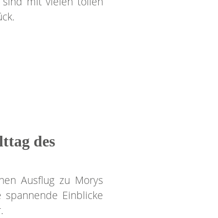
sind mit vielen tollen
ck.
ttag des
nen Ausflug zu Morys
e spannende Einblicke
.